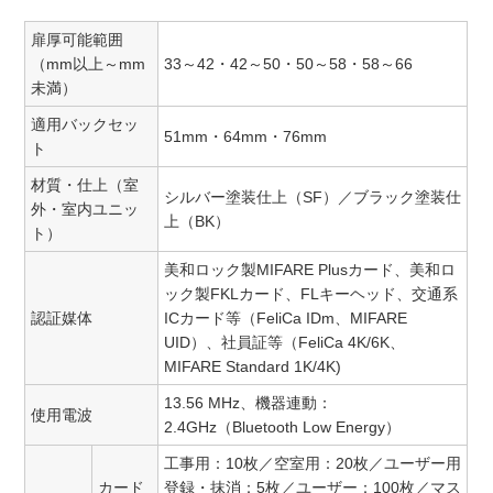
扉厚可能範囲
（mm以上～mm
33～42・42～50・50～58・58～66
未満）
適用バックセッ
51mm・64mm・76mm
ト
材質・仕上（室
シルバー塗装仕上（SF）／ブラック塗装仕
外・室内ユニッ
上（BK）
ト）
美和ロック製MIFARE Plusカード、美和ロ
ック製FKLカード、FLキーヘッド、交通系
認証媒体
ICカード等（FeliCa IDm、MIFARE
UID）、社員証等（FeliCa 4K/6K、
MIFARE Standard 1K/4K)
13.56 MHz、機器連動：
使用電波
2.4GHz（Bluetooth Low Energy）
工事用：10枚／空室用：20枚／ユーザー用
カード
登録・抹消：5枚／ユーザー：100枚／マス