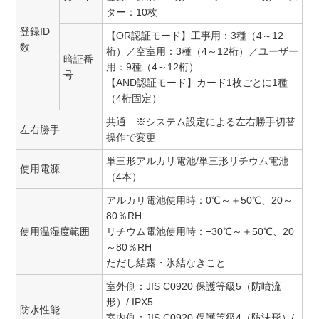
ター：10枚
登録ID
【OR認証モード】工事用：3種（4～12
数
桁）／空室用：3種（4～12桁）／ユーザー
暗証番
用：9種（4～12桁）
号
【AND認証モード】カード1枚ごとに1種
（4桁固定）
共通 ※システム設定による左右勝手切替
左右勝手
操作で変更
単三形アルカリ電池/単三形リチウム電池
使用電源
（4本）
アルカリ電池使用時：0℃～＋50℃、20～
80％RH
使用温湿度範囲
リチウム電池使用時：−30℃～＋50℃、20
～80％RH
ただし結露・氷結なきこと
室外側：JIS C0920 保護等級5（防噴流
形）/ IPX5
防水性能
室内側：JIS C0920 保護等級4（防沫形）/